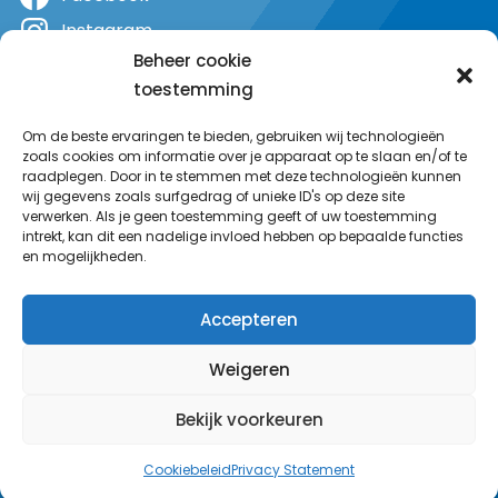
Instagram
Beheer cookie
X
toestemming
YouTube
Om de beste ervaringen te bieden, gebruiken wij technologieën
zoals cookies om informatie over je apparaat op te slaan en/of te
raadplegen. Door in te stemmen met deze technologieën kunnen
wij gegevens zoals surfgedrag of unieke ID's op deze site
verwerken. Als je geen toestemming geeft of uw toestemming
intrekt, kan dit een nadelige invloed hebben op bepaalde functies
en mogelijkheden.
Accepteren
Weigeren
Bekijk voorkeuren
© MeerRadio 2025
Cookiebeleid
Privacy Statement