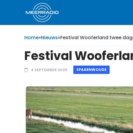
Home
»
Nieuws
»
Festival Wooferland twee da
Festival Wooferl
SPAARNWOUDE
4 SEPTEMBER 2025