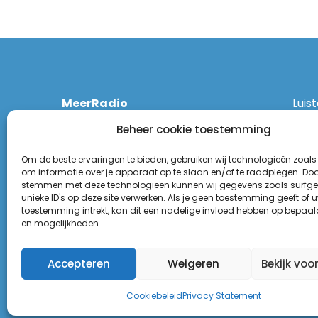
MeerRadio
Luis
Kruisweg 1061 A
Ethe
Beheer cookie toestemming
2131 CT Hoofddorp
DAB
(023) 55 55 900
Zigg
Om de beste ervaringen te bieden, gebruiken wij technologieën zoals
KPN:
om informatie over je apparaat op te slaan en/of te raadplegen. Door
stemmen met deze technologieën kunnen wij gegevens zoals surfge
Odid
Disclaimer
unieke ID's op deze site verwerken. Als je geen toestemming geeft of 
Tune
toestemming intrekt, kan dit een nadelige invloed hebben op bepaal
Privacy Statement
(Goo
en mogelijkheden.
Appl
Accepteren
Weigeren
Bekijk voo
Cookiebeleid
Privacy Statement