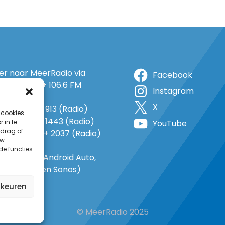
ter naar MeerRadio via
Facebook
r: 105.5 FM + 106.6 FM
Instagram
+ op 5A
X
o: 38 (TV) + 913 (Radio)
 cookies
 1143 (TV) + 1443 (Radio)
 in te
YouTube
drag of
o 735 (TV) + 2037 (Radio)
uw
-In
de functies
gle Home, Android Auto,
e Carplay en Sonos)
rkeuren
© MeerRadio 2025