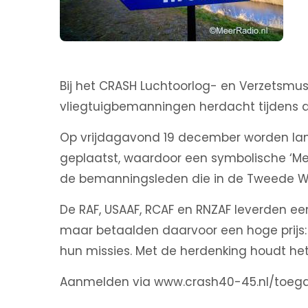
Bij het CRASH Luchtoorlog- en Verzetsmu
vliegtuigbemanningen herdacht tijdens d
Op vrijdagavond 19 december worden l
geplaatst, waardoor een symbolische ‘Me
de bemanningsleden die in de Tweede 
De RAF, USAAF, RCAF en RNZAF leverden een
maar betaalden daarvoor een hoge prijs: 
hun missies. Met de herdenking houdt h
Aanmelden via www.crash40-45.nl/toega