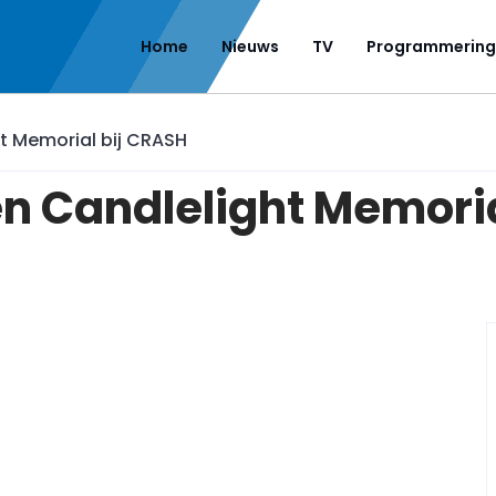
Home
Nieuws
TV
Programmering
t Memorial bij CRASH
n Candlelight Memoria