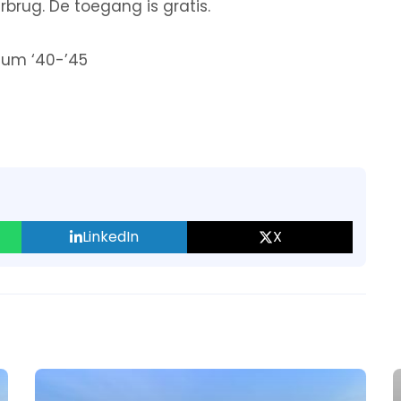
brug. De toegang is gratis.
eum ‘40-’45
LinkedIn
X