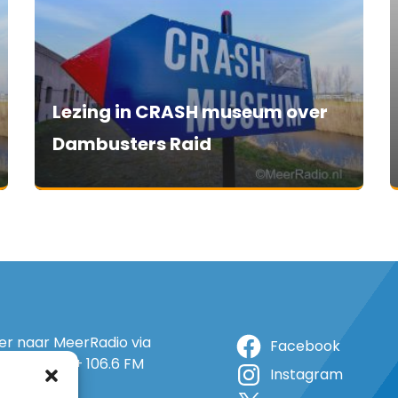
Lezing in CRASH museum over
Dambusters Raid
ter naar MeerRadio via
Facebook
r: 105.5 FM + 106.6 FM
Instagram
+ op 5A