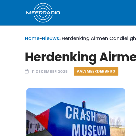
Home
»
Nieuws
»
Herdenking Airmen Candleligh
Herdenking Airme
AALSMEERDERBRUG
11 DECEMBER 2025