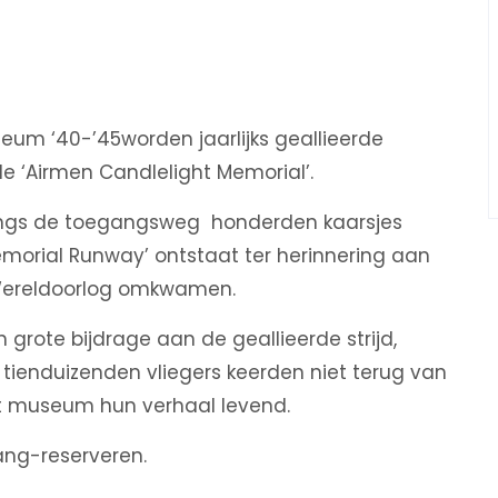
seum ‘40-’45
worden jaarlijks geallieerde
e ‘Airmen Candlelight Memorial’.
angs de toegangsweg honderden kaarsjes
morial Runway’ ontstaat ter herinnering aan
Wereldoorlog omkwamen.
 grote bijdrage aan de geallieerde strijd,
tienduizenden vliegers keerden niet terug van
et museum hun verhaal levend.
ng-reserveren.