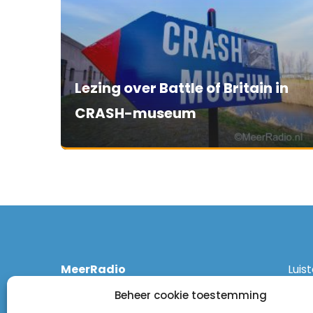
Lezing over Battle of Britain in
CRASH-museum
MeerRadio
Luis
Kruisweg 1061 A
Ethe
Beheer cookie toestemming
2131 CT Hoofddorp
DAB