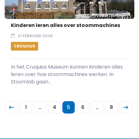
Kinderen leren alles over stoommachines
21 FEBRUARI 2025
CRUQUIUS
In het Cruquius Museum kunnen kinderen alles
leren over hoe stoommachines werken. In
Stoomlab gaan...
1
…
4
5
6
…
8