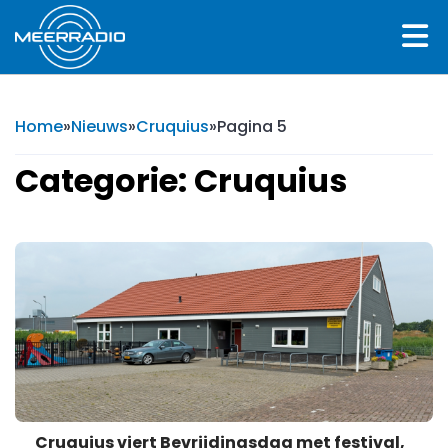
Home
»
Nieuws
»
Cruquius
»
Pagina 5
Categorie: Cruquius
Cruquius viert Bevrijdingsdag met festival,