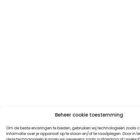
Beheer cookie toestemming
Om de beste ervaringen te bieden, gebruiken wij technologieën zoals 
informatie over je apparaat op te slaan en/of te raadplegen. Door in
deze technologieën kunnen wij gegevens zoals surfgedrag of unieke ID