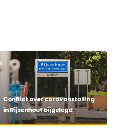
Conflict over caravanstalling
in Rijsenhout bijgelegd