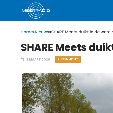
Home
»
Nieuws
»
SHARE Meets duikt in de wereld
SHARE Meets duikt 
RIJSENHOUT
2 MAART 2026