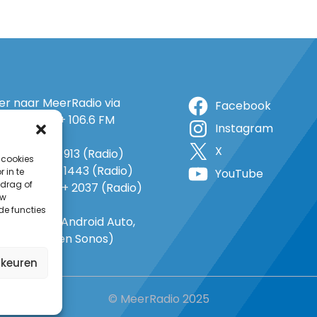
ter naar MeerRadio via
Facebook
r: 105.5 FM + 106.6 FM
Instagram
+ op 5A
X
o: 38 (TV) + 913 (Radio)
 cookies
 1143 (TV) + 1443 (Radio)
 in te
YouTube
drag of
o 735 (TV) + 2037 (Radio)
uw
-In
de functies
gle Home, Android Auto,
e Carplay en Sonos)
rkeuren
© MeerRadio 2025