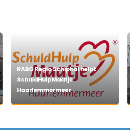
RABO Regio Schiphol helpt
SchuldHulpMaatje
Haarlemmermeer