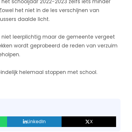
het schooljaar 2022-2023 zelfs iets minder
Zowel het niet in de les verschijnen van
ussers daalde licht.
el niet leerplichtig maar de gemeente vergeet
rekken wordt geprobeerd de reden van verzuim
eholpen.
eindelijk helemaal stoppen met school.
LinkedIn
X