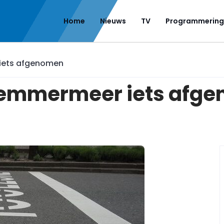
Home
Nieuws
TV
Programmering
 iets afgenomen
rlemmermeer iets afg