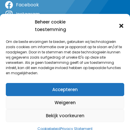
Facebook
Instagram
Beheer cookie
X
toestemming
YouTube
Om de beste ervaringen te bieden, gebruiken wij technologieën
zoals cookies om informatie over je apparaat op te slaan en/of te
raadplegen. Door in te stemmen met deze technologieën kunnen
wij gegevens zoals surfgedrag of unieke ID's op deze site
verwerken. Als je geen toestemming geeft of uw toestemming
intrekt, kan dit een nadelige invloed hebben op bepaalde functies
en mogelijkheden.
Accepteren
Weigeren
Bekijk voorkeuren
© MeerRadio 2025
Cookiebeleid
Privacy Statement